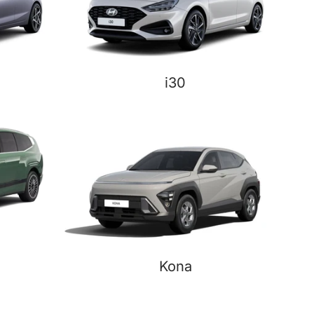
i30
Kona