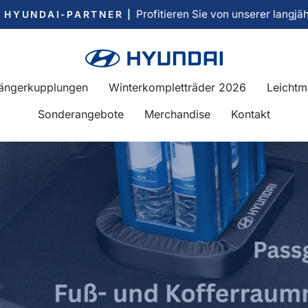
Profitieren Sie von unserer langjä
R HYUNDAI-PARTNER |
Pause
Diashow
Hyundai
Zubehör
ängerkupplungen
Winterkompletträder 2026
Leichtm
Sonderangebote
Merchandise
Kontakt