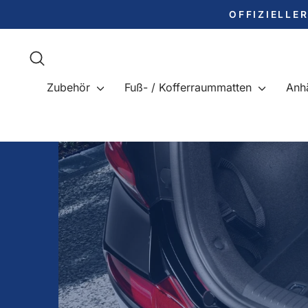
Direkt
OFFIZIELLE
zum
Inhalt
Suche
Zubehör
Fuß- / Kofferraummatten
Anh
Pause
Diashow