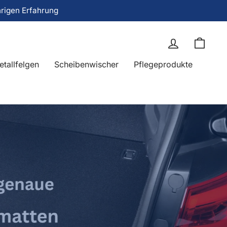
hrigen Erfahrung
Einloggen
Eink
etallfelgen
Scheibenwischer
Pflegeprodukte