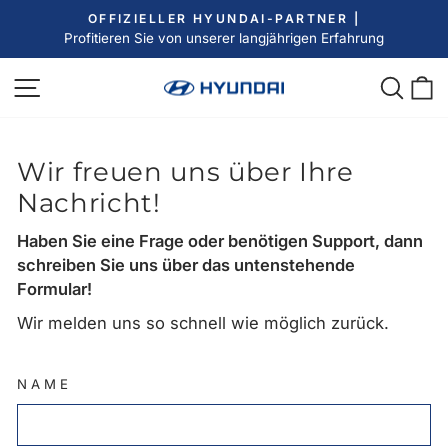
Direkt
OFFIZIELLER HYUNDAI-PARTNER |
zum
Profitieren Sie von unserer langjährigen Erfahrung
Pause
Inhalt
Diashow
Seitennavigation
Such
E
Wir freuen uns über Ihre
Nachricht!
Haben Sie eine Frage oder benötigen Support, dann
schreiben Sie uns über das untenstehende
Formular!
Wir melden uns so schnell wie möglich zurück.
NAME