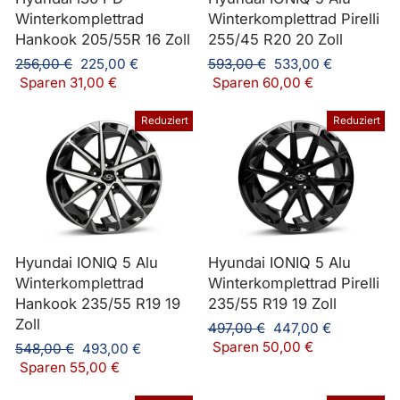
Winterkomplettrad
Winterkomplettrad Pirelli
Hankook 205/55R 16 Zoll
255/45 R20 20 Zoll
Normaler
Sonderpreis
Normaler
Sonderpreis
256,00 €
225,00 €
593,00 €
533,00 €
Preis
Preis
Sparen 31,00 €
Sparen 60,00 €
Reduziert
Reduziert
Hyundai IONIQ 5 Alu
Hyundai IONIQ 5 Alu
Winterkomplettrad
Winterkomplettrad Pirelli
Hankook 235/55 R19 19
235/55 R19 19 Zoll
Zoll
Normaler
Sonderpreis
497,00 €
447,00 €
Preis
Sparen 50,00 €
Normaler
Sonderpreis
548,00 €
493,00 €
Preis
Sparen 55,00 €