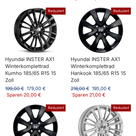
Reduziert
Reduziert
Hyundai INSTER AX1
Hyundai INSTER AX1
Winterkomplettrad
Winterkomplettrad
Kumho 185/65 R15 15
Hankook 185/65 R15 15
Zoll
Zoll
Normaler
Sonderpreis
Normaler
Sonderpreis
199,00 €
179,00 €
216,00 €
195,00 €
Preis
Preis
Sparen 20,00 €
Sparen 21,00 €
Reduziert
Reduziert