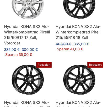
Hyundai KONA SX2 Alu-
Hyundai KONA SX2 Alu-
Winterkomplettrad Pirelli
Winterkomplettrad Pirelli
215/60R17 17 Zoll,
215/55R18 18 Zoll
Vororder
Normaler
Sonderpreis
406,00 €
365,00 €
Preis
Sparen 41,00 €
Normaler
Sonderpreis
335,00 €
300,00 €
Preis
Sparen 35,00 €
Reduziert
Reduziert
Hyundai KONA SX2 Alu-
Hyundai KONA SX2 Alu-