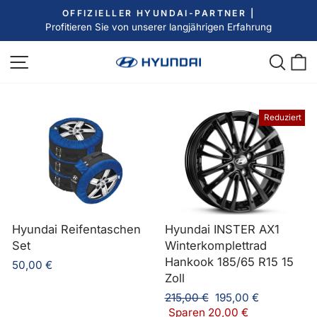
Direkt
OFFIZIELLER HYUNDAI-PARTNER |
zum
Profitieren Sie von unserer langjährigen Erfahrung
Pause
Inhalt
Diashow
Seitennavigation
Such
E
Reduziert
Hyundai Reifentaschen
Hyundai INSTER AX1
Set
Winterkomplettrad
Hankook 185/65 R15 15
50,00 €
Zoll
Normaler
Sonderpreis
215,00 €
195,00 €
Preis
Sparen 20,00 €