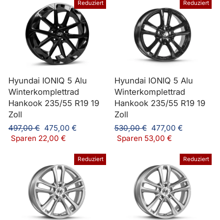
Reduziert
Reduziert
Hyundai IONIQ 5 Alu
Hyundai IONIQ 5 Alu
Winterkomplettrad
Winterkomplettrad
Hankook 235/55 R19 19
Hankook 235/55 R19 19
Zoll
Zoll
Normaler
Sonderpreis
Normaler
Sonderpreis
497,00 €
475,00 €
530,00 €
477,00 €
Preis
Preis
Sparen 22,00 €
Sparen 53,00 €
Reduziert
Reduziert