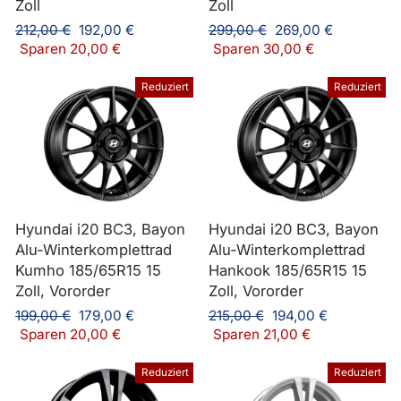
Zoll
Zoll
Normaler
Sonderpreis
Normaler
Sonderpreis
212,00 €
192,00 €
299,00 €
269,00 €
Preis
Preis
Sparen 20,00 €
Sparen 30,00 €
Reduziert
Reduziert
Hyundai i20 BC3, Bayon
Hyundai i20 BC3, Bayon
Alu-Winterkomplettrad
Alu-Winterkomplettrad
Kumho 185/65R15 15
Hankook 185/65R15 15
Zoll, Vororder
Zoll, Vororder
Normaler
Sonderpreis
Normaler
Sonderpreis
199,00 €
179,00 €
215,00 €
194,00 €
Preis
Preis
Sparen 20,00 €
Sparen 21,00 €
Reduziert
Reduziert