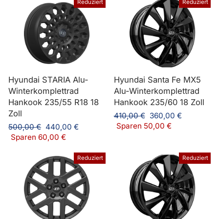
Reduziert
Reduziert
Hyundai STARIA Alu-
Hyundai Santa Fe MX5
Winterkomplettrad
Alu-Winterkomplettrad
Hankook 235/55 R18 18
Hankook 235/60 18 Zoll
Zoll
Normaler
Sonderpreis
410,00 €
360,00 €
Preis
Sparen 50,00 €
Normaler
Sonderpreis
500,00 €
440,00 €
Preis
Sparen 60,00 €
Reduziert
Reduziert