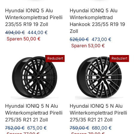
Hyundai IONIQ 5 Alu
Hyundai IONIQ 5 Alu
Winterkomplettrad Pirelli
Winterkomplettrad
235/55 R19 19 Zoll
Hankook 235/55 R19 19
Zoll
Normaler
Sonderpreis
494,00 €
444,00 €
Preis
Sparen 50,00 €
Normaler
Sonderpreis
526,00 €
473,00 €
Preis
Sparen 53,00 €
Reduziert
Reduziert
Hyundai IONIQ 5 N Alu
Hyundai IONIQ 5 N Alu
Winterkomplettrad Pirelli
Winterkomplettrad Pirelli
275/35 R21 21 Zoll
275/35 R21 21 Zoll
Normaler
Sonderpreis
Normaler
Sonderpreis
752,00 €
675,00 €
759,00 €
680,00 €
Preis
Preis