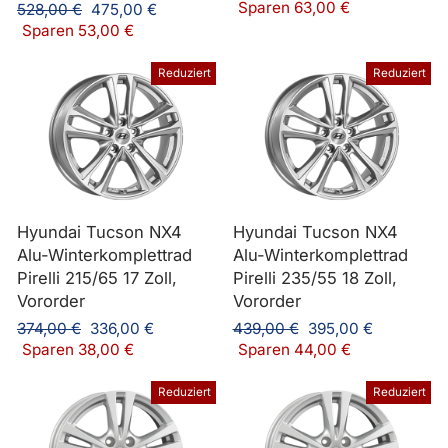
Preis
Sparen 63,00 €
Normaler
Sonderpreis
528,00 €
475,00 €
Preis
Sparen 53,00 €
Reduziert
Reduziert
Hyundai Tucson NX4
Hyundai Tucson NX4
Alu-Winterkomplettrad
Alu-Winterkomplettrad
Pirelli 215/65 17 Zoll,
Pirelli 235/55 18 Zoll,
Vororder
Vororder
Normaler
Sonderpreis
Normaler
Sonderpreis
374,00 €
336,00 €
439,00 €
395,00 €
Preis
Preis
Sparen 38,00 €
Sparen 44,00 €
Reduziert
Reduziert