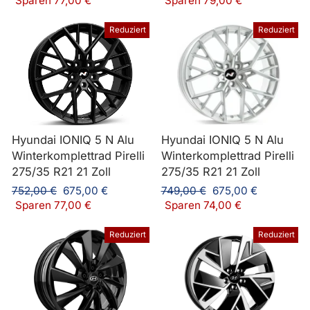
Sparen 77,00 €
Sparen 79,00 €
Reduziert
Reduziert
Hyundai IONIQ 5 N Alu
Hyundai IONIQ 5 N Alu
Winterkomplettrad Pirelli
Winterkomplettrad Pirelli
275/35 R21 21 Zoll
275/35 R21 21 Zoll
Normaler
Sonderpreis
Normaler
Sonderpreis
752,00 €
675,00 €
749,00 €
675,00 €
Preis
Preis
Sparen 77,00 €
Sparen 74,00 €
Reduziert
Reduziert