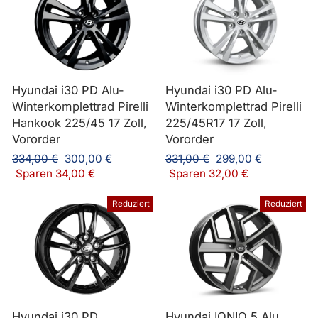
Hyundai i30 PD Alu-
Hyundai i30 PD Alu-
Winterkomplettrad Pirelli
Winterkomplettrad Pirelli
Hankook 225/45 17 Zoll,
225/45R17 17 Zoll,
Vororder
Vororder
Normaler
Sonderpreis
Normaler
Sonderpreis
334,00 €
300,00 €
331,00 €
299,00 €
Preis
Preis
Sparen 34,00 €
Sparen 32,00 €
Reduziert
Reduziert
Hyundai i30 PD
Hyundai IONIQ 5 Alu