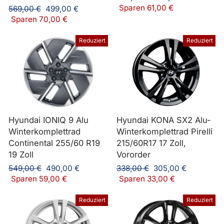
Preis
Sparen 61,00 €
Normaler
Sonderpreis
569,00 €
499,00 €
Preis
Sparen 70,00 €
Reduziert
Reduziert
Hyundai IONIQ 9 Alu
Hyundai KONA SX2 Alu-
Winterkomplettrad
Winterkomplettrad Pirelli
Continental 255/60 R19
215/60R17 17 Zoll,
19 Zoll
Vororder
Normaler
Sonderpreis
Normaler
Sonderpreis
549,00 €
490,00 €
338,00 €
305,00 €
Preis
Preis
Sparen 59,00 €
Sparen 33,00 €
Reduziert
Reduziert