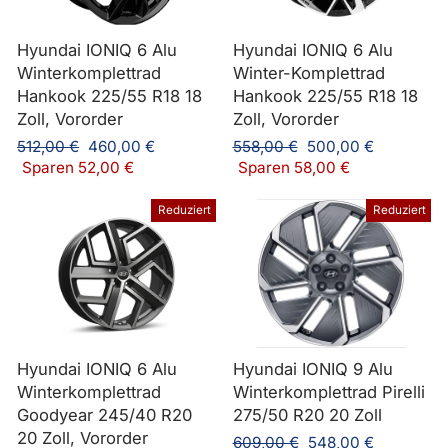
Hyundai IONIQ 6 Alu
Hyundai IONIQ 6 Alu
Winterkomplettrad
Winter-Komplettrad
Hankook 225/55 R18 18
Hankook 225/55 R18 18
Zoll, Vororder
Zoll, Vororder
Normaler
Sonderpreis
Normaler
Sonderpreis
512,00 €
460,00 €
558,00 €
500,00 €
Preis
Preis
Sparen 52,00 €
Sparen 58,00 €
Reduziert
Reduziert
Hyundai IONIQ 6 Alu
Hyundai IONIQ 9 Alu
Winterkomplettrad
Winterkomplettrad Pirelli
Goodyear 245/40 R20
275/50 R20 20 Zoll
20 Zoll, Vororder
Normaler
Sonderpreis
609,00 €
548,00 €