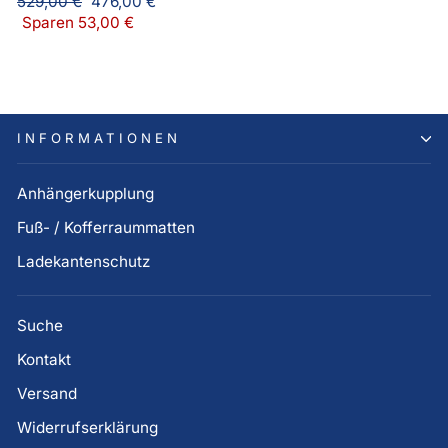
Normaler
Sonderpreis
529,00 €
476,00 €
Preis
Sparen 53,00 €
INFORMATIONEN
Anhängerkupplung
Fuß- / Kofferraummatten
Ladekantenschutz
Suche
Kontakt
Versand
Widerrufserklärung