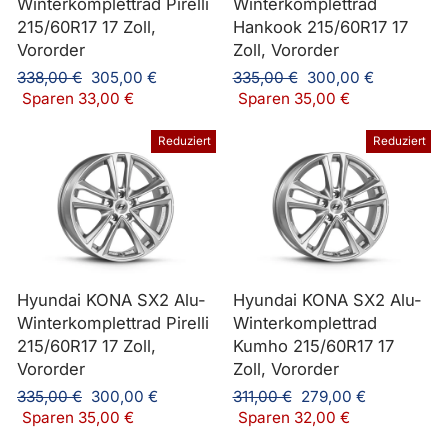
Winterkomplettrad Pirelli
Winterkomplettrad
215/60R17 17 Zoll,
Hankook 215/60R17 17
Vororder
Zoll, Vororder
Normaler
Sonderpreis
Normaler
Sonderpreis
338,00 €
305,00 €
335,00 €
300,00 €
Preis
Preis
Sparen 33,00 €
Sparen 35,00 €
Reduziert
Reduziert
Hyundai KONA SX2 Alu-
Hyundai KONA SX2 Alu-
Winterkomplettrad Pirelli
Winterkomplettrad
215/60R17 17 Zoll,
Kumho 215/60R17 17
Vororder
Zoll, Vororder
Normaler
Sonderpreis
Normaler
Sonderpreis
335,00 €
300,00 €
311,00 €
279,00 €
Preis
Preis
Sparen 35,00 €
Sparen 32,00 €