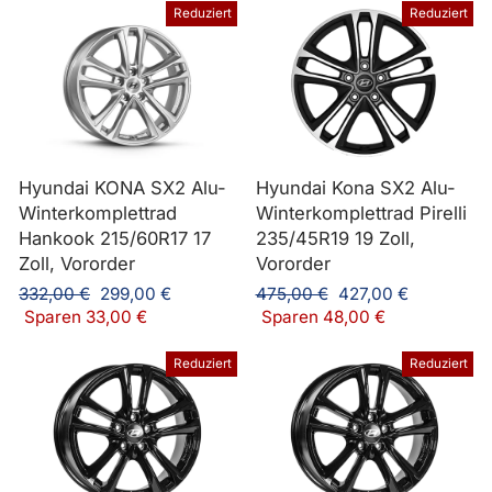
Reduziert
Reduziert
Hyundai KONA SX2 Alu-
Hyundai Kona SX2 Alu-
Winterkomplettrad
Winterkomplettrad Pirelli
Hankook 215/60R17 17
235/45R19 19 Zoll,
Zoll, Vororder
Vororder
Normaler
Sonderpreis
Normaler
Sonderpreis
332,00 €
299,00 €
475,00 €
427,00 €
Preis
Preis
Sparen 33,00 €
Sparen 48,00 €
Reduziert
Reduziert