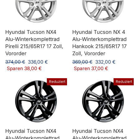
Hyundai Tucson NX4
Hyundai Tucson NX 4
Alu-Winterkomplettrad
Alu-Winterkomplettrad
Pirelli 215/65R17 17 Zoll,
Hankook 215/65R17 17
Vororder
Zoll, Vororder
Normaler
Sonderpreis
Normaler
Sonderpreis
374,00 €
336,00 €
369,00 €
332,00 €
Preis
Preis
Sparen 38,00 €
Sparen 37,00 €
Reduziert
Reduziert
Hyundai Tucson NX4
Hyundai Tucson NX4
Alu-Winterkomplettrad
Alu-Winterkomplettrad