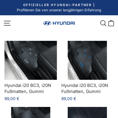
Direkt
OFFIZIELLER HYUNDAI-PARTNER |
zum
Profitieren Sie von unserer langjährigen Erfahrung
Pause
Inhalt
Diashow
Seitennavigation
Such
E
Hyundai i20 BC3, i20N
Hyundai i20 BC3, i20N
Fußmatten, Gummi
Fußmatten, Gummi
89,00 €
89,00 €