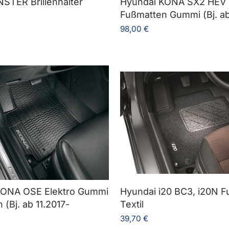
NSTER Brillenhalter
Hyundai KONA SX2 HEV 
Fußmatten Gummi (Bj. a
98,00 €
KONA OSE Elektro Gummi
Hyundai i20 BC3, i20N F
(Bj. ab 11.2017-
Textil
39,70 €