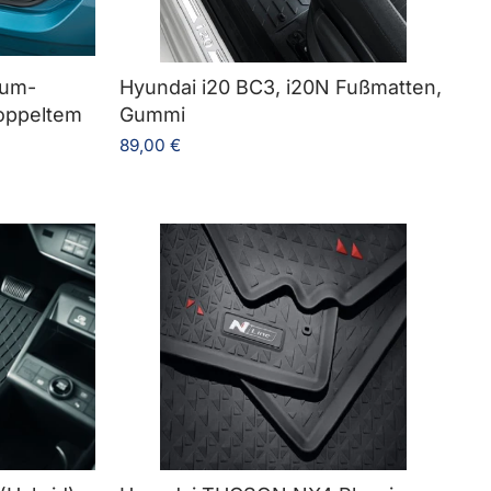
aum-
Hyundai i20 BC3, i20N Fußmatten,
oppeltem
Gummi
89,00 €