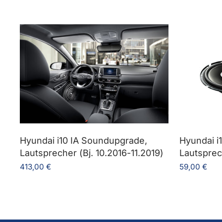
Hyundai i10 IA Soundupgrade,
Hyundai i
Lautsprecher (Bj. 10.2016-11.2019)
Lautsprec
413,00 €
59,00 €