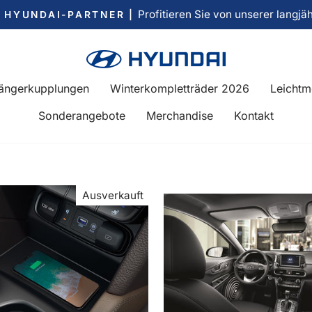
Profitieren Sie von unserer langjä
R HYUNDAI-PARTNER |
Pause
Diashow
ängerkupplungen
Winterkompletträder 2026
Leichtm
Sonderangebote
Merchandise
Kontakt
Ausverkauft