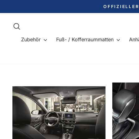
Direkt
OFFIZIELLE
zum
Inhalt
Suche
Zubehör
Fuß- / Kofferraummatten
Anh