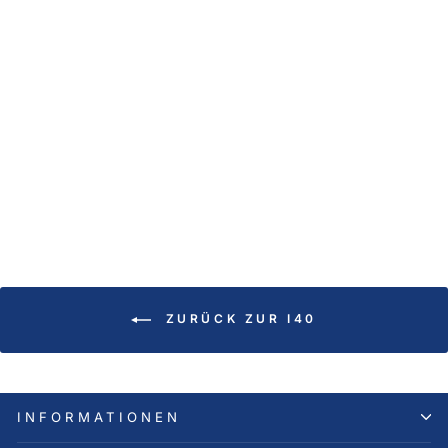
Marderschutz Ultraschall,
Bordnetzanschluss
140,00 €
ZURÜCK ZUR I40
INFORMATIONEN