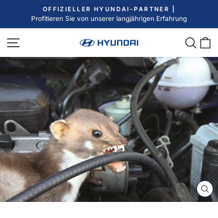
Direkt
OFFIZIELLER HYUNDAI-PARTNER |
zum
Profitieren Sie von unserer langjährigen Erfahrung
Pause
Inhalt
Diashow
Seitennavigation
Such
E
SC
ES