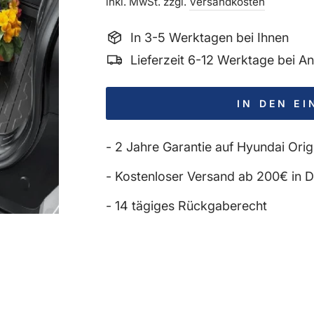
Preis
inkl. MwSt. zzgl.
Versandkosten
In 3-5 Werktagen bei Ihnen
Lieferzeit 6-12 Werktage bei 
IN DEN E
- 2 Jahre Garantie auf Hyundai Origi
- Kostenloser Versand ab 200€ in DE
- 14 tägiges Rückgaberecht