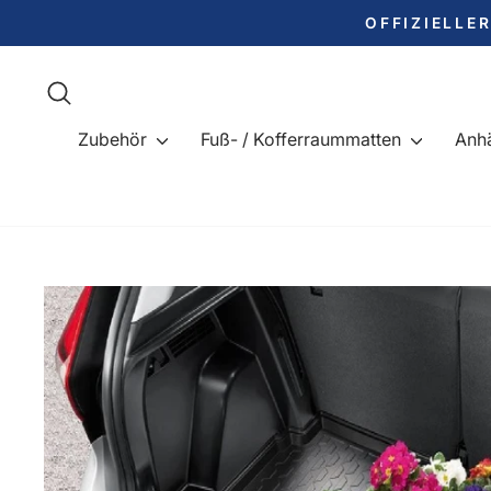
Direkt
OFFIZIELLE
zum
Inhalt
Suche
Zubehör
Fuß- / Kofferraummatten
Anh