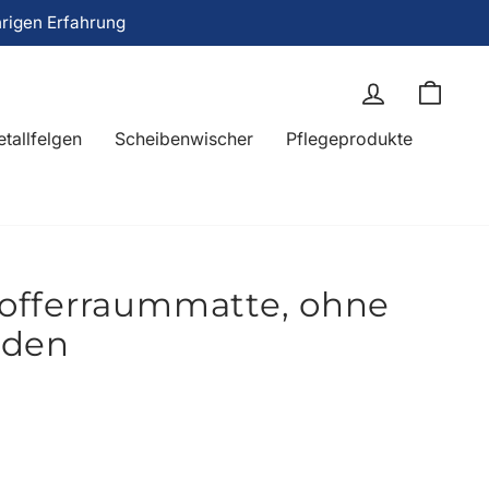
hrigen Erfahrung
Einloggen
Eink
tallfelgen
Scheibenwischer
Pflegeprodukte
offerraummatte, ohne
oden