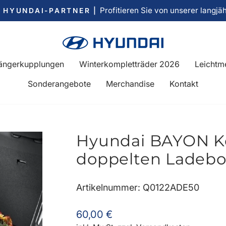
Profitieren Sie von unserer langjä
R HYUNDAI-PARTNER |
Pause
Diashow
ängerkupplungen
Winterkompletträder 2026
Leichtme
Sonderangebote
Merchandise
Kontakt
Hyundai BAYON K
doppelten Ladeb
Artikelnummer: Q0122ADE50
Normaler
60,00 €