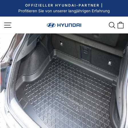
Direkt
OFFIZIELLER HYUNDAI-PARTNER |
zum
Profitieren Sie von unserer langjährigen Erfahrung
Pause
Inhalt
Diashow
Seitennavigation
Such
E