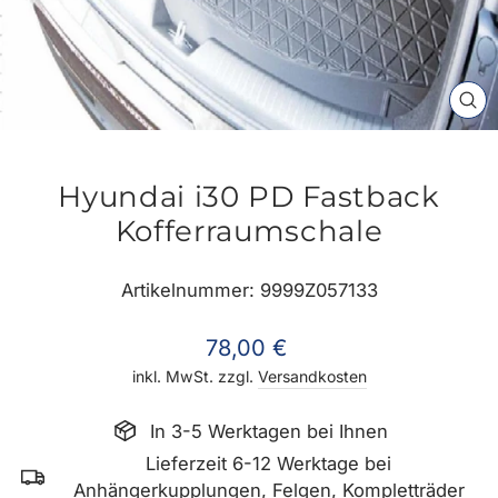
SC
ES
Hyundai i30 PD Fastback
Kofferraumschale
Artikelnummer: 9999Z057133
Normaler
78,00 €
Preis
inkl. MwSt. zzgl.
Versandkosten
In 3-5 Werktagen bei Ihnen
Lieferzeit 6-12 Werktage bei
Anhängerkupplungen, Felgen, Kompletträder