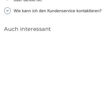
Wie kann ich den Kundenservice kontaktieren?
Auch interessant
Hyundai SANTA FE MX5
Kofferraum-
Formschalenmatte 6+7
Sitzer (Bj. ab 04.2024)
99,00 €