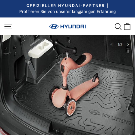
Direkt
OFFIZIELLER HYUNDAI-PARTNER |
zum
Profitieren Sie von unserer langjährigen Erfahrung
Pause
Inhalt
Diashow
Seitennavigation
Such
E