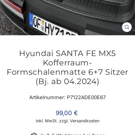
SC
ES
Hyundai SANTA FE MX5
Kofferraum-
Formschalenmatte 6+7 Sitzer
(Bj. ab 04.2024)
Artikelnummer: P7122ADE00E67
Normaler
99,00 €
Preis
inkl. MwSt. zzgl.
Versandkosten