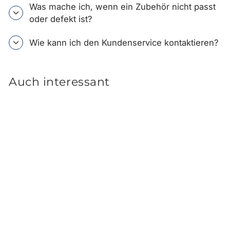
Was mache ich, wenn ein Zubehör nicht passt
oder defekt ist?
Wie kann ich den Kundenservice kontaktieren?
Auch interessant
Hyundai SANTA FE TM 5-
Sitzer Kofferraum-
Formschalenmatte (Bj.
05.2018 bis 08.2020)
90,00 €