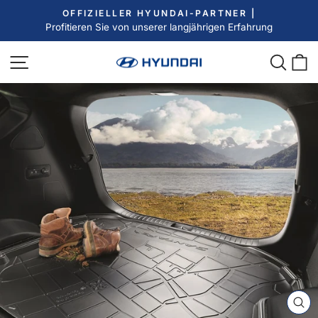
Direkt
OFFIZIELLER HYUNDAI-PARTNER |
zum
Profitieren Sie von unserer langjährigen Erfahrung
Pause
Inhalt
Diashow
Seitennavigation
Such
E
SC