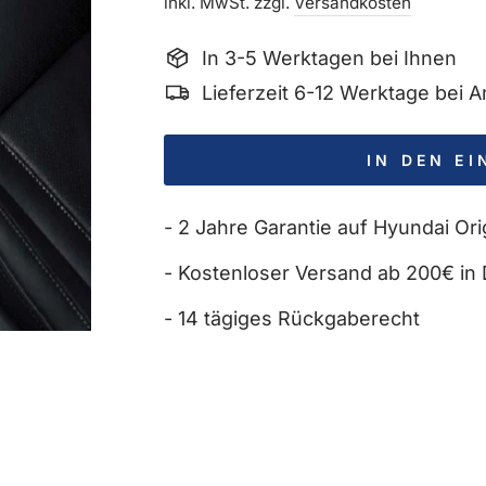
Preis
inkl. MwSt. zzgl.
Versandkosten
In 3-5 Werktagen bei Ihnen
Lieferzeit 6-12 Werktage bei
IN DEN E
- 2 Jahre Garantie auf Hyundai Orig
- Kostenloser Versand ab 200€ in 
- 14 tägiges Rückgaberecht