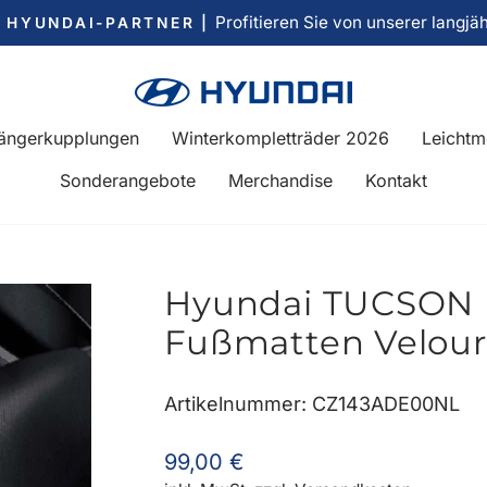
Profitieren Sie von unserer langjä
R HYUNDAI-PARTNER |
Pause
Diashow
ängerkupplungen
Winterkompletträder 2026
Leichtm
Sonderangebote
Merchandise
Kontakt
Hyundai TUCSON N
Fußmatten Velours 
Artikelnummer: CZ143ADE00NL
Normaler
99,00 €