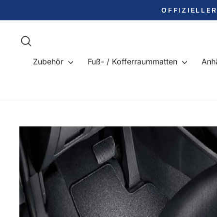
Direkt
OFFIZIELLE
zum
Inhalt
Suche
Zubehör
Fuß- / Kofferraummatten
Anh