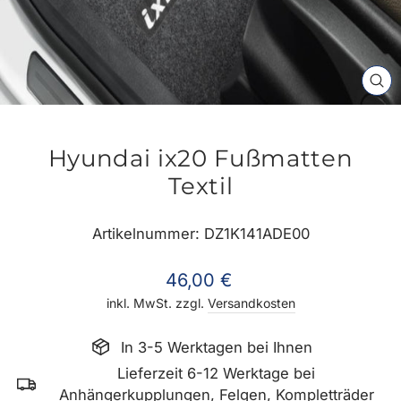
SC
ES
Hyundai ix20 Fußmatten
Textil
Artikelnummer: DZ1K141ADE00
Normaler
46,00 €
Preis
inkl. MwSt. zzgl.
Versandkosten
In 3-5 Werktagen bei Ihnen
Lieferzeit 6-12 Werktage bei
Anhängerkupplungen, Felgen, Kompletträder