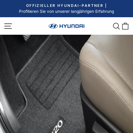
Direkt
OFFIZIELLER HYUNDAI-PARTNER |
zum
Profitieren Sie von unserer langjährigen Erfahrung
Pause
Inhalt
Diashow
Seitennavigation
Such
E