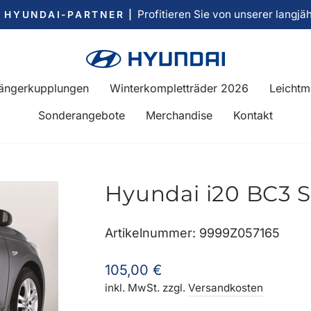
Profitieren Sie von unserer langjä
R HYUNDAI-PARTNER |
Pause
Diashow
ängerkupplungen
Winterkompletträder 2026
Leichtm
Sonderangebote
Merchandise
Kontakt
Hyundai i20 BC3 S
Artikelnummer: 9999Z057165
Normaler
105,00 €
Preis
inkl. MwSt. zzgl.
Versandkosten