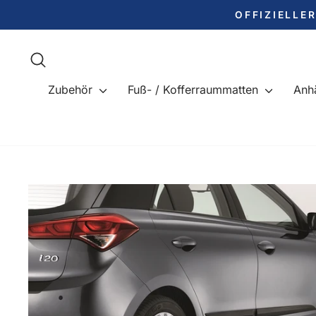
Direkt
OFFIZIELLE
zum
Inhalt
Suche
Zubehör
Fuß- / Kofferraummatten
Anh