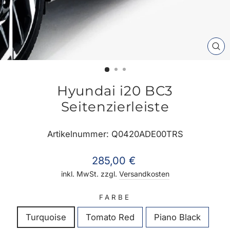
SC
ES
Hyundai i20 BC3
Seitenzierleiste
Artikelnummer: Q0420ADE00TRS
Normaler
285,00 €
Preis
inkl. MwSt. zzgl.
Versandkosten
FARBE
Turquoise
Tomato Red
Piano Black