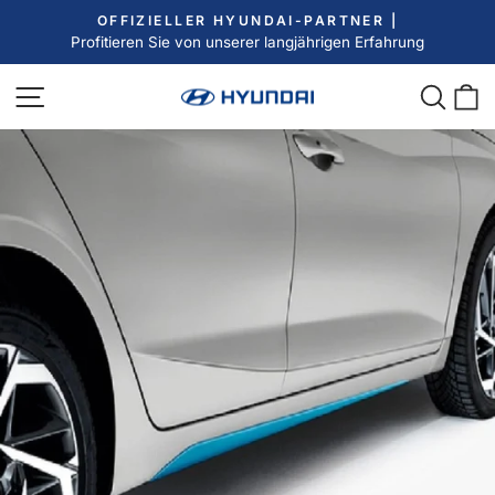
Direkt
OFFIZIELLER HYUNDAI-PARTNER |
zum
Profitieren Sie von unserer langjährigen Erfahrung
Pause
Inhalt
Diashow
Seitennavigation
Such
E