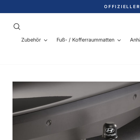
Direkt
OFFIZIELLE
zum
Inhalt
Suche
Zubehör
Fuß- / Kofferraummatten
Anh