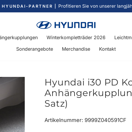
Profitieren Sie von unserer langjä
R HYUNDAI-PARTNER |
Pause
Diashow
ängerkupplungen
Winterkompletträder 2026
Leichtm
Sonderangebote
Merchandise
Kontakt
Hyundai i30 PD K
Anhängerkupplung
Satz)
Artikelnummer: 9999Z040591CF