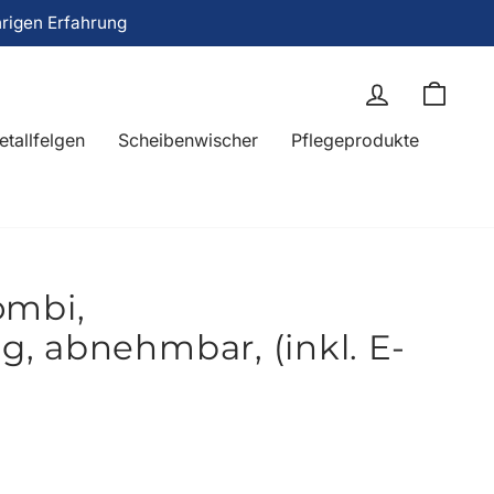
hrigen Erfahrung
Einloggen
Eink
etallfelgen
Scheibenwischer
Pflegeprodukte
ombi,
, abnehmbar, (inkl. E-