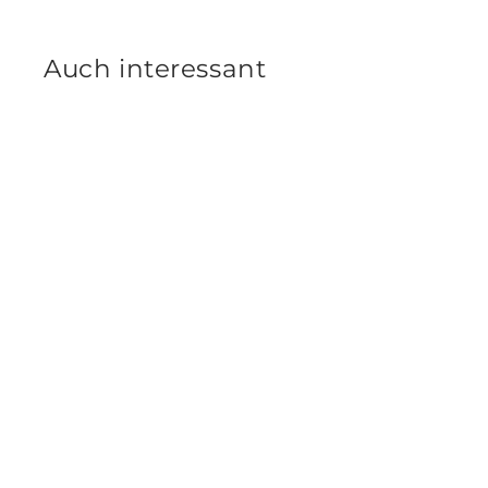
Auch interessant
Hyundai i30 PD Kombi,
Anhängerkupplung, abnehmbar,
(inkl. E-Satz)