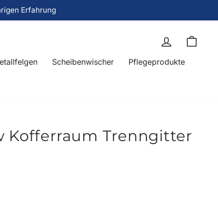
hrigen Erfahrung
Einloggen
Eink
etallfelgen
Scheibenwischer
Pflegeprodukte
 Kofferraum Trenngitter