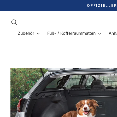
Direkt
OFFIZIELLE
zum
Inhalt
Suche
Zubehör
Fuß- / Kofferraummatten
Anh