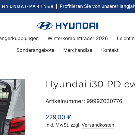
Profitieren Sie von unserer langjä
R HYUNDAI-PARTNER |
Pause
Diashow
ängerkupplungen
Winterkompletträder 2026
Leichtm
Sonderangebote
Merchandise
Kontakt
Hyundai i30 PD cw
Artikelnummer: 9999Z030776
Normaler
229,00 €
Preis
inkl. MwSt. zzgl.
Versandkosten