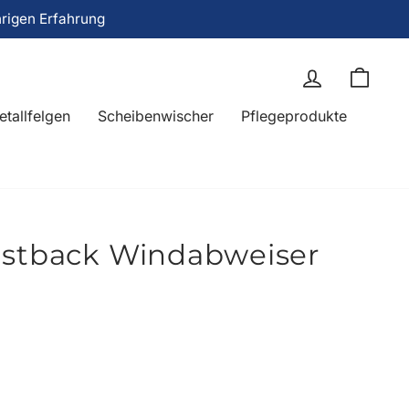
hrigen Erfahrung
Einloggen
Eink
etallfelgen
Scheibenwischer
Pflegeprodukte
astback Windabweiser