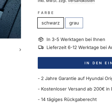
Preis
inkl. MwSt. zzgl.
Versandkosten
FARBE
schwarz
grau
In 3-5 Werktagen bei Ihnen
Lieferzeit 6-12 Werktage bei
IN DEN E
- 2 Jahre Garantie auf Hyundai Orig
- Kostenloser Versand ab 200€ in 
- 14 tägiges Rückgaberecht