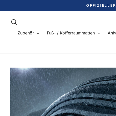
Direkt
OFFIZIELLE
zum
Inhalt
Suche
Zubehör
Fuß- / Kofferraummatten
Anh