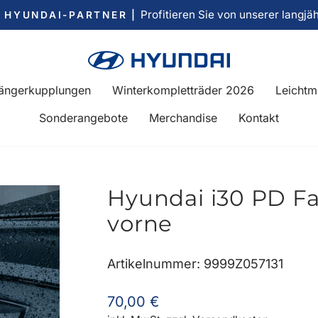
Profitieren Sie von unserer langjä
R HYUNDAI-PARTNER |
Pause
Diashow
ängerkupplungen
Winterkompletträder 2026
Leichtm
Sonderangebote
Merchandise
Kontakt
Hyundai i30 PD F
vorne
Artikelnummer: 9999Z057131
Normaler
70,00 €