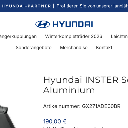
Profitieren Sie von unserer langjä
R HYUNDAI-PARTNER |
Pause
Diashow
ängerkupplungen
Winterkompletträder 2026
Leichtm
Sonderangebote
Merchandise
Kontakt
Hyundai INSTER Se
Aluminium
Artikelnummer: GX271ADE00BR
Normaler
190,00 €