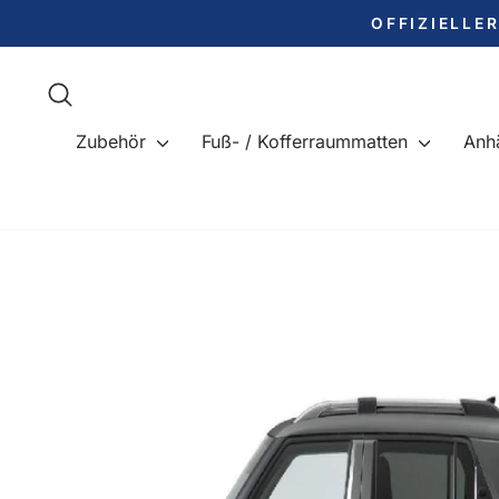
Direkt
OFFIZIELLE
zum
Inhalt
Suche
Zubehör
Fuß- / Kofferraummatten
Anh