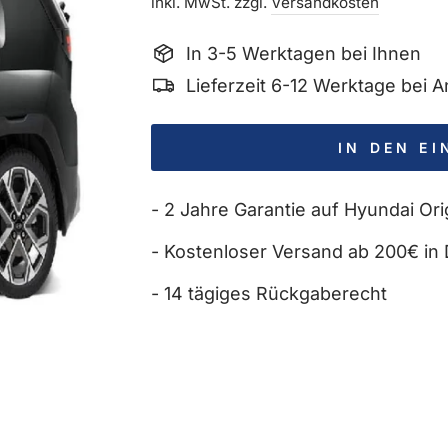
Preis
inkl. MwSt. zzgl.
Versandkosten
In 3-5 Werktagen bei Ihnen
Lieferzeit 6-12 Werktage bei
IN DEN E
- 2 Jahre Garantie auf Hyundai Orig
- Kostenloser Versand ab 200€ in 
- 14 tägiges Rückgaberecht