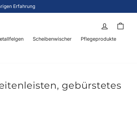
hrigen Erfahrung
Einloggen
Eink
etallfelgen
Scheibenwischer
Pflegeprodukte
itenleisten, gebürstetes