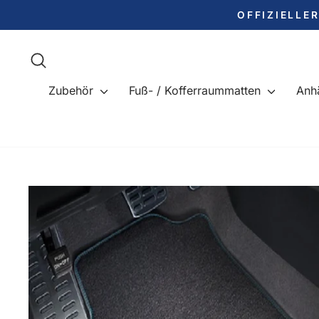
Direkt
OFFIZIELLE
zum
Inhalt
Suche
Zubehör
Fuß- / Kofferraummatten
Anh