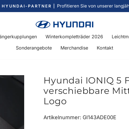
Profitieren Sie von unserer langjä
R HYUNDAI-PARTNER |
Pause
Diashow
ängerkupplungen
Winterkompletträder 2026
Leichtm
Sonderangebote
Merchandise
Kontakt
Hyundai IONIQ 5 
verschiebbare Mit
Logo
Artikelnummer: GI143ADE00E