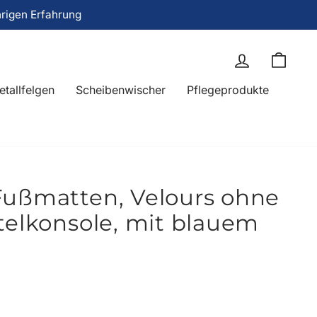
hrigen Erfahrung
Einloggen
Eink
etallfelgen
Scheibenwischer
Pflegeprodukte
Fußmatten, Velours ohne
telkonsole, mit blauem