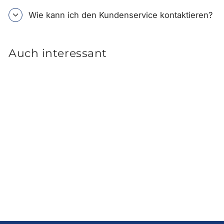
Wie kann ich den Kundenservice kontaktieren?
Auch interessant
Hyundai IONIQ 5
Fußmatten, Velours, mit
verschiebbarer
Mittelkonsole, mit blauem
Logo
97,00 €