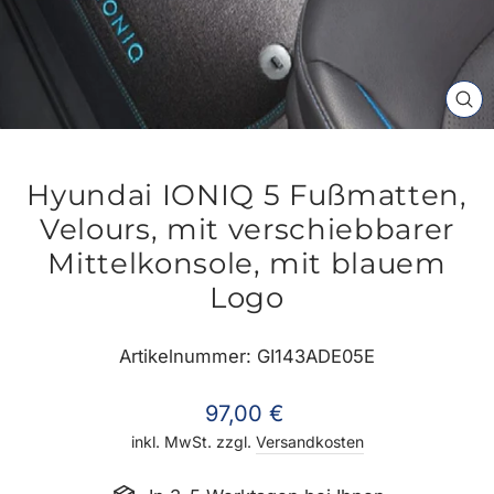
SC
ES
Hyundai IONIQ 5 Fußmatten,
Velours, mit verschiebbarer
Mittelkonsole, mit blauem
Logo
Artikelnummer: GI143ADE05E
Normaler
97,00 €
Preis
inkl. MwSt. zzgl.
Versandkosten