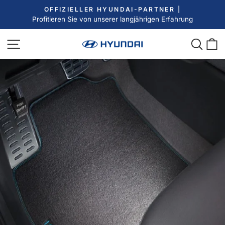
Direkt
OFFIZIELLER HYUNDAI-PARTNER |
zum
Profitieren Sie von unserer langjährigen Erfahrung
Pause
Inhalt
Diashow
Seitennavigation
Such
E