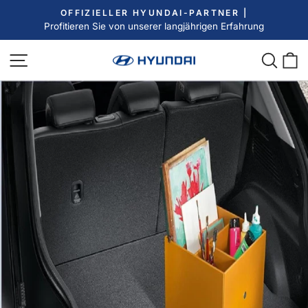
Direkt
OFFIZIELLER HYUNDAI-PARTNER |
zum
Profitieren Sie von unserer langjährigen Erfahrung
Pause
Inhalt
Diashow
Seitennavigation
Such
E