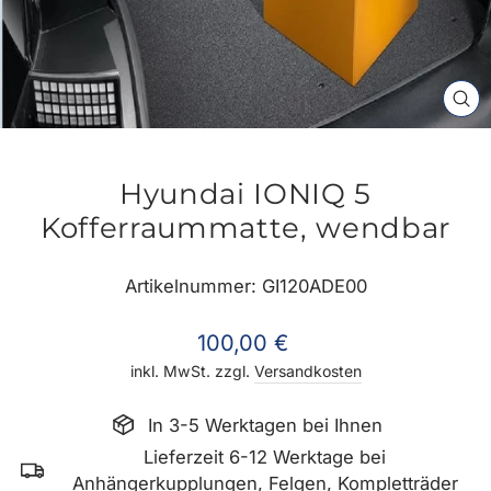
SC
ES
Hyundai IONIQ 5
Kofferraummatte, wendbar
Artikelnummer: GI120ADE00
Normaler
100,00 €
Preis
inkl. MwSt. zzgl.
Versandkosten
In 3-5 Werktagen bei Ihnen
Lieferzeit 6-12 Werktage bei
Anhängerkupplungen, Felgen, Kompletträder