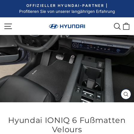
Direkt
OFFIZIELLER HYUNDAI-PARTNER |
zum
Profitieren Sie von unserer langjährigen Erfahrung
Pause
Inhalt
Diashow
Seitennavigation
Such
E
SC
ES
Hyundai IONIQ 6 Fußmatten
Velours