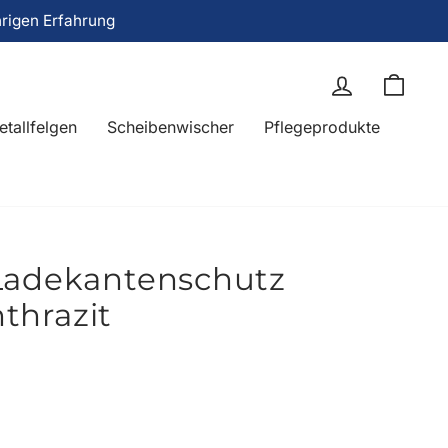
hrigen Erfahrung
Einloggen
Eink
etallfelgen
Scheibenwischer
Pflegeprodukte
Ladekantenschutz
nthrazit