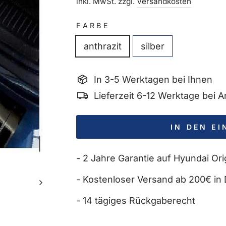
Preis
inkl. MwSt. zzgl.
Versandkosten
FARBE
anthrazit
silber
In 3-5 Werktagen bei Ihnen
Lieferzeit 6-12 Werktage bei
IN DEN E
- 2 Jahre Garantie auf Hyundai Orig
- Kostenloser Versand ab 200€ in 
- 14 tägiges Rückgaberecht