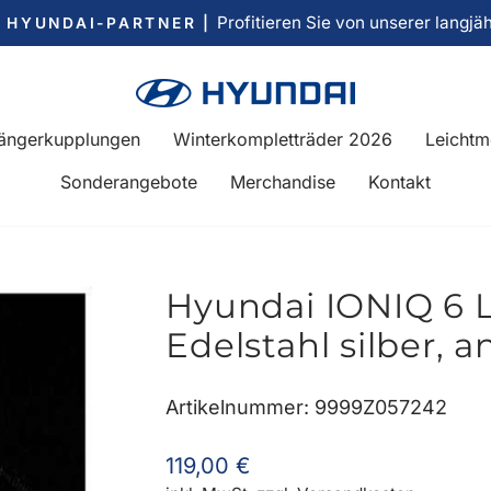
Profitieren Sie von unserer langjä
R HYUNDAI-PARTNER |
Pause
Diashow
ängerkupplungen
Winterkompletträder 2026
Leichtm
Sonderangebote
Merchandise
Kontakt
Hyundai IONIQ 6 
Edelstahl silber, a
Artikelnummer: 9999Z057242
Normaler
119,00 €