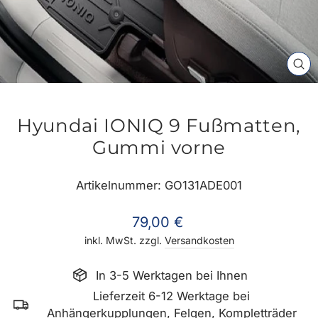
SC
ES
Hyundai IONIQ 9 Fußmatten,
Gummi vorne
Artikelnummer: GO131ADE001
Normaler
79,00 €
Preis
inkl. MwSt. zzgl.
Versandkosten
In 3-5 Werktagen bei Ihnen
Lieferzeit 6-12 Werktage bei
Anhängerkupplungen, Felgen, Kompletträder