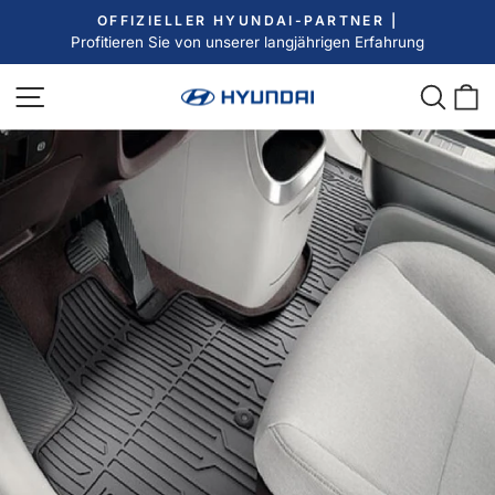
Direkt
OFFIZIELLER HYUNDAI-PARTNER |
zum
Profitieren Sie von unserer langjährigen Erfahrung
Pause
Inhalt
Diashow
Seitennavigation
Such
E