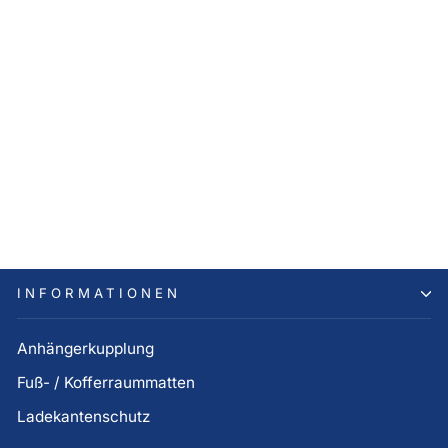
Hyundai IONIQ 9
Fußmatten, Gummi vorne
79,00 €
INFORMATIONEN
Anhängerkupplung
Fuß- / Kofferraummatten
Ladekantenschutz