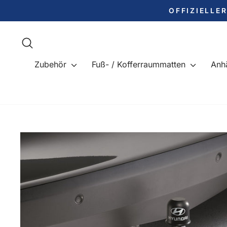
Direkt
OFFIZIELLE
zum
Inhalt
Suche
Zubehör
Fuß- / Kofferraummatten
Anh