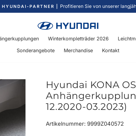
Profitieren Sie von unserer langjä
R HYUNDAI-PARTNER |
Pause
Diashow
ängerkupplungen
Winterkompletträder 2026
Leichtm
Sonderangebote
Merchandise
Kontakt
Hyundai KONA OS 
Anhängerkupplung
12.2020-03.2023)
Artikelnummer: 9999Z040572