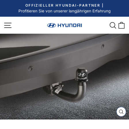
Direkt
OFFIZIELLER HYUNDAI-PARTNER |
zum
Profitieren Sie von unserer langjährigen Erfahrung
Pause
Inhalt
Diashow
Seitennavigation
Such
E
SC
ES