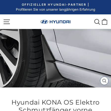
Direkt
OFFIZIELLER HYUNDAI-PARTNER |
zum
Profitieren Sie von unserer langjährigen Erfahrung
Pause
Inhalt
Diashow
Seitennavigation
Such
E
SC
ES
Hyundai KONA OS Elektro
Schmutzfänger vorne