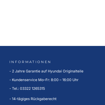
Kofferraum Trenngitter (Bj. ab
11.2017-03.2023)
315,00 €
INFORMATIONEN
- 2 Jahre Garantie auf Hyundai Originalteile
- Kundenservice Mo–Fr: 8:00 – 16:00 Uhr
- Tel.: 03322 1265315
- 14-tägiges Rückgaberecht