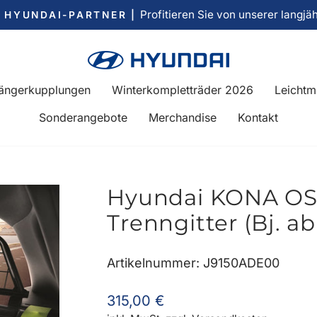
Profitieren Sie von unserer langjä
R HYUNDAI-PARTNER |
Pause
Diashow
ängerkupplungen
Winterkompletträder 2026
Leichtm
Sonderangebote
Merchandise
Kontakt
Hyundai KONA OS
Trenngitter (Bj. ab
Artikelnummer: J9150ADE00
Normaler
315,00 €