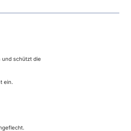
 und schützt die
t ein.
ngeflecht.