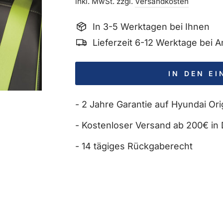
Preis
inkl. MwSt. zzgl.
Versandkosten
In 3-5 Werktagen bei Ihnen
Lieferzeit 6-12 Werktage bei
IN DEN E
- 2 Jahre Garantie auf Hyundai Orig
- Kostenloser Versand ab 200€ in 
- 14 tägiges Rückgaberecht