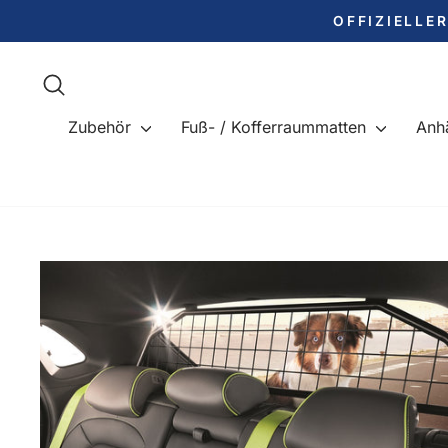
Direkt
OFFIZIELLE
zum
Inhalt
Suche
Zubehör
Fuß- / Kofferraummatten
Anh