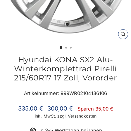
SC
ES
Hyundai KONA SX2 Alu-
Winterkomplettrad Pirelli
215/60R17 17 Zoll, Vororder
Artikelnummer: 999WR02104136106
Normaler
Sonderpreis
335,00 €
300,00 €
Sparen 35,00 €
Preis
inkl. MwSt. zzgl.
Versandkosten
In 3-5 Werktagen bei Ihnen