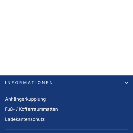
Hyundai KONA SX2
Ladekantenschutzfolie (Bj.
ab 04.2023)
39,00 €
INFORMATIONEN
Anhängerkupplung
Fuß- / Kofferraummatten
Ladekantenschutz