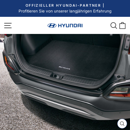
Direkt
OFFIZIELLER HYUNDAI-PARTNER |
zum
Profitieren Sie von unserer langjährigen Erfahrung
Pause
Inhalt
Diashow
Seitennavigation
Such
E
SC