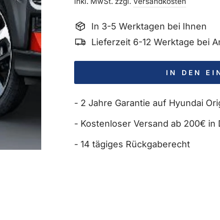
Preis
inkl. MwSt. zzgl.
Versandkosten
In 3-5 Werktagen bei Ihnen
Lieferzeit 6-12 Werktage bei
IN DEN E
- 2 Jahre Garantie auf Hyundai Orig
- Kostenloser Versand ab 200€ in 
- 14 tägiges Rückgaberecht