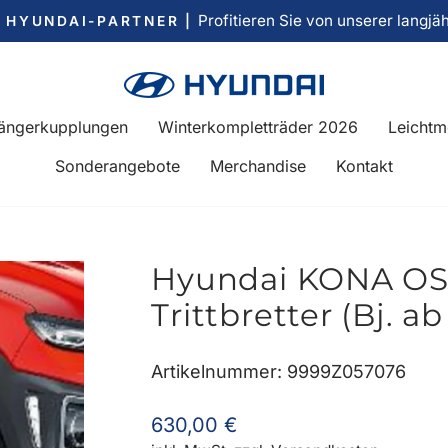
Profitieren Sie von unserer langjä
R HYUNDAI-PARTNER |
Pause
Diashow
ängerkupplungen
Winterkompletträder 2026
Leichtm
Sonderangebote
Merchandise
Kontakt
Hyundai KONA OS,
Trittbretter (Bj. ab
Artikelnummer: 9999Z057076
Normaler
630,00 €