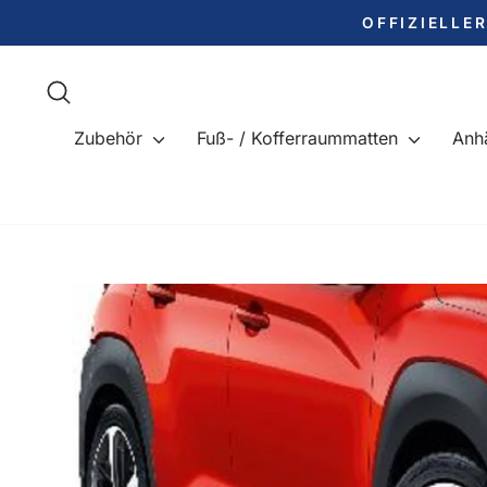
Direkt
OFFIZIELLE
zum
Inhalt
Suche
Zubehör
Fuß- / Kofferraummatten
Anh