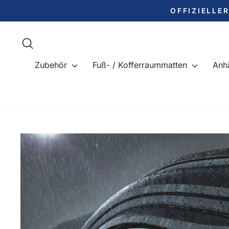
Direkt
OFFIZIELLE
zum
Inhalt
Suche
Zubehör
Fuß- / Kofferraummatten
Anh