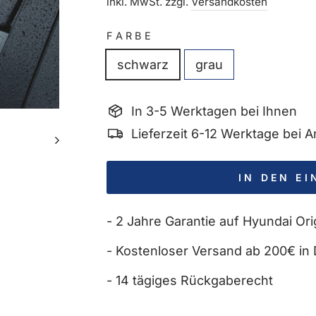
Preis
inkl. MwSt. zzgl.
Versandkosten
FARBE
schwarz
grau
In 3-5 Werktagen bei Ihnen
Lieferzeit 6-12 Werktage bei
IN DEN E
- 2 Jahre Garantie auf Hyundai Orig
- Kostenloser Versand ab 200€ in 
- 14 tägiges Rückgaberecht