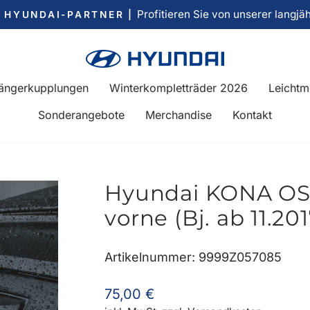
Profitieren Sie von unserer langjä
R HYUNDAI-PARTNER |
Pause
Diashow
ängerkupplungen
Winterkompletträder 2026
Leichtm
Sonderangebote
Merchandise
Kontakt
Hyundai KONA OS
vorne (Bj. ab 11.20
Artikelnummer: 9999Z057085
Normaler
75,00 €