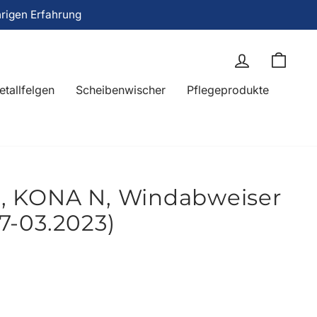
hrigen Erfahrung
Einloggen
Eink
etallfelgen
Scheibenwischer
Pflegeprodukte
, KONA N, Windabweiser
17-03.2023)