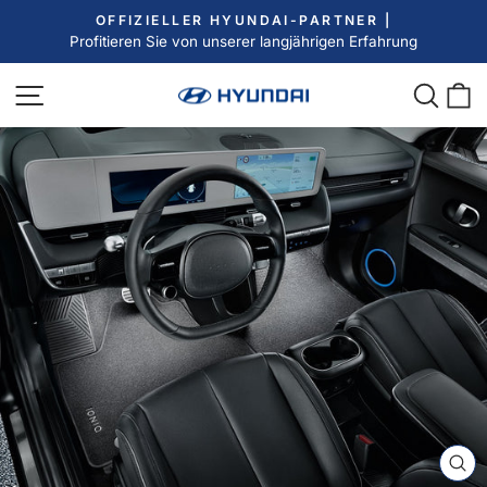
Direkt
OFFIZIELLER HYUNDAI-PARTNER |
zum
Profitieren Sie von unserer langjährigen Erfahrung
Pause
Inhalt
Diashow
Seitennavigation
Such
E
SC