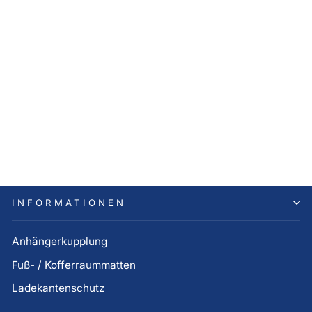
Hyundai LED-
Fußraumbeleuchtung, weiß,
1. Sitzreihe
112,00 €
INFORMATIONEN
Anhängerkupplung
Fuß- / Kofferraummatten
Ladekantenschutz