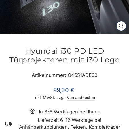
SC
ES
Hyundai i30 PD LED
Türprojektoren mit i30 Logo
Artikelnummer: G4651ADE00
Normaler
99,00 €
Preis
inkl. MwSt. zzgl.
Versandkosten
In 3-5 Werktagen bei Ihnen
Lieferzeit 6-12 Werktage bei
Anhängerkupplungen, Felgen, Kompletträder