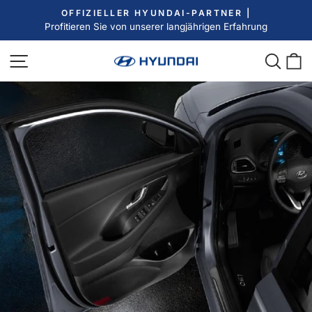
Direkt
OFFIZIELLER HYUNDAI-PARTNER |
zum
Profitieren Sie von unserer langjährigen Erfahrung
Pause
Inhalt
Diashow
Seitennavigation
Such
E