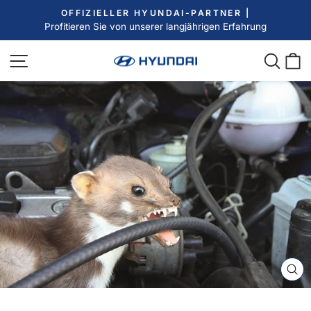
Direkt
OFFIZIELLER HYUNDAI-PARTNER |
zum
Profitieren Sie von unserer langjährigen Erfahrung
Pause
Inhalt
Diashow
Seitennavigation
Such
E
SC
ES