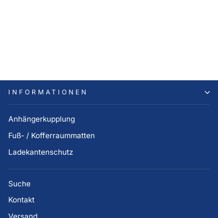
Hyundai Schutzfolien
universal für
Türgriffmulden, 5er Set
95,00 €
INFORMATIONEN
Anhängerkupplung
Fuß- / Kofferraummatten
Ladekantenschutz
Suche
Kontakt
Versand