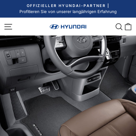
Direkt
OFFIZIELLER HYUNDAI-PARTNER |
zum
Profitieren Sie von unserer langjährigen Erfahrung
Pause
Inhalt
Diashow
Seitennavigation
Such
E