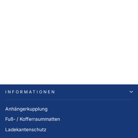
Hyundai STARIA Fußmatten
Velours, Fahrer und
Beifahrer
83,00 €
INFORMATIONEN
Anhängerkupplung
Fuß- / Kofferraummatten
Ladekantenschutz