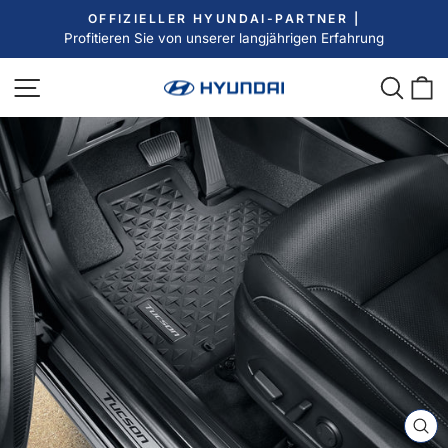
Direkt
OFFIZIELLER HYUNDAI-PARTNER |
zum
Profitieren Sie von unserer langjährigen Erfahrung
Pause
Inhalt
Diashow
Seitennavigation
Such
E
SC