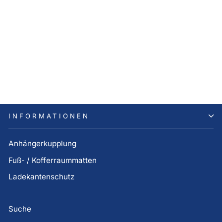
Hyundai TUCSON NX4 N-
Line Fußmatten Gummi (ab
Bj. 11.2020)
115,00 €
INFORMATIONEN
Anhängerkupplung
Fuß- / Kofferraummatten
Ladekantenschutz
Suche