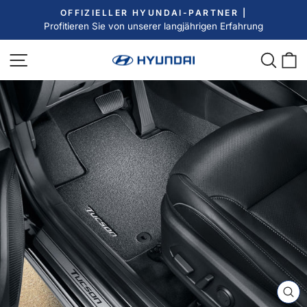
Direkt
OFFIZIELLER HYUNDAI-PARTNER |
zum
Profitieren Sie von unserer langjährigen Erfahrung
Pause
Inhalt
Diashow
Seitennavigation
Such
E
SC