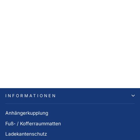
Hyundai TUCSON NX4
Fußmatten Velours (ab Bj.
11.2020)
83,00 €
INFORMATIONEN
Anhängerkupplung
Fuß- / Kofferraummatten
Ladekantenschutz