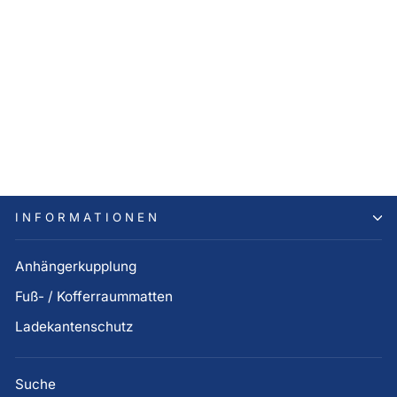
Hyundai TUCSON TLE
Dachgrundträger Alu (Bj.
06.2015 bis 05.2018)
289,00 €
INFORMATIONEN
Anhängerkupplung
Fuß- / Kofferraummatten
Ladekantenschutz
Suche