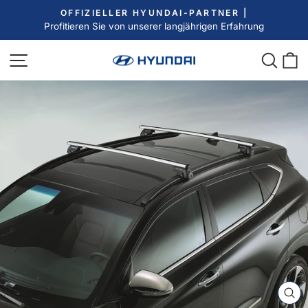
Direkt
OFFIZIELLER HYUNDAI-PARTNER |
zum
Profitieren Sie von unserer langjährigen Erfahrung
Pause
Inhalt
Diashow
Seitennavigation
Such
E
SC