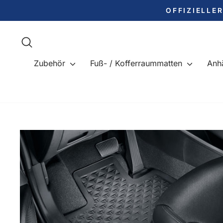
Direkt
OFFIZIELLE
zum
Inhalt
Suche
Zubehör
Fuß- / Kofferraummatten
Anh