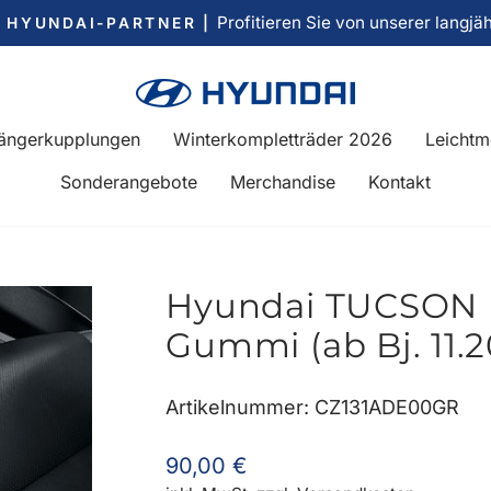
Profitieren Sie von unserer langjä
R HYUNDAI-PARTNER |
Pause
Diashow
ängerkupplungen
Winterkompletträder 2026
Leichtm
Sonderangebote
Merchandise
Kontakt
Hyundai TUCSON 
Gummi (ab Bj. 11.
Artikelnummer: CZ131ADE00GR
Normaler
90,00 €