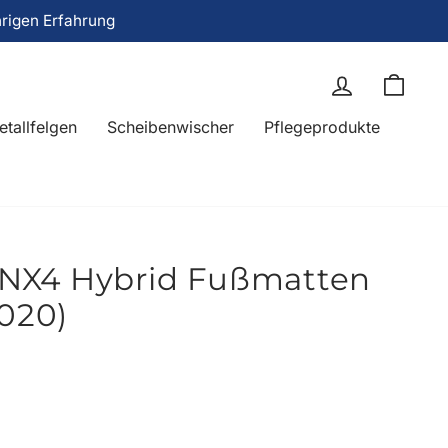
hrigen Erfahrung
Einloggen
Eink
etallfelgen
Scheibenwischer
Pflegeprodukte
NX4 Hybrid Fußmatten
2020)