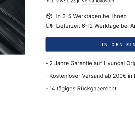
Preis
inkl. MwSt. zzgl.
Versandkosten
In 3-5 Werktagen bei Ihnen
Lieferzeit 6-12 Werktage bei
IN DEN E
- 2 Jahre Garantie auf Hyundai Orig
- Kostenloser Versand ab 200€ in 
- 14 tägiges Rückgaberecht