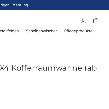
hrigen Erfahrung
Einloggen
Eink
etallfelgen
Scheibenwischer
Pflegeprodukte
X4 Kofferraumwanne (ab