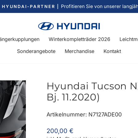
Profitieren Sie von unserer langjä
R HYUNDAI-PARTNER |
Pause
Diashow
ängerkupplungen
Winterkompletträder 2026
Leichtm
Sonderangebote
Merchandise
Kontakt
Hyundai Tucson N
Bj. 11.2020)
Artikelnummer: N7127ADE00
Normaler
200,00 €