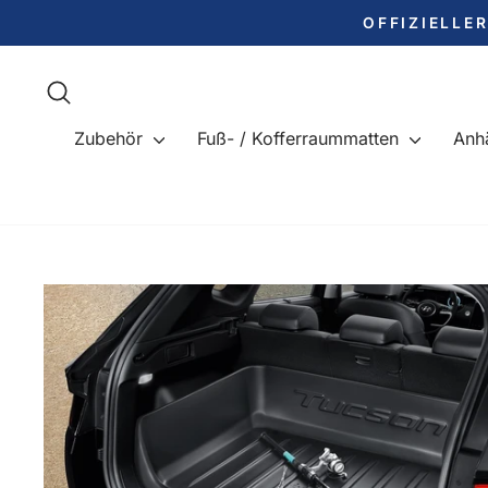
Direkt
OFFIZIELLE
zum
Inhalt
Suche
Zubehör
Fuß- / Kofferraummatten
Anh