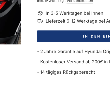
Preis
inkl. MwSt. zzgl.
Versandkosten
In 3-5 Werktagen bei Ihnen
Lieferzeit 6-12 Werktage bei
IN DEN E
- 2 Jahre Garantie auf Hyundai Orig
- Kostenloser Versand ab 200€ in 
- 14 tägiges Rückgaberecht