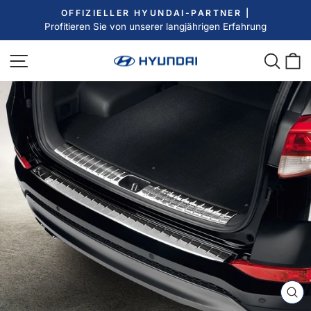
Direkt
OFFIZIELLER HYUNDAI-PARTNER |
zum
Profitieren Sie von unserer langjährigen Erfahrung
Pause
Inhalt
Diashow
Seitennavigation
Such
E
SC