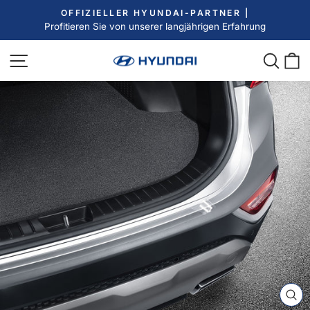
Direkt
OFFIZIELLER HYUNDAI-PARTNER |
zum
Profitieren Sie von unserer langjährigen Erfahrung
Pause
Inhalt
Diashow
Seitennavigation
Such
E
SC