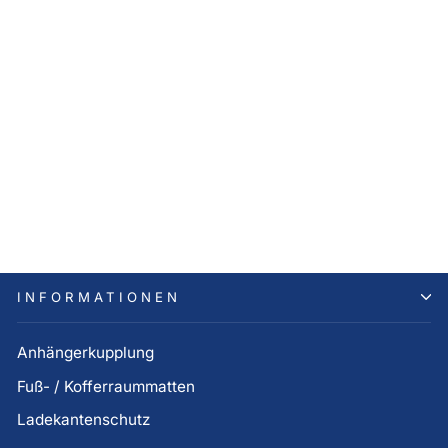
Hyundai SANTA FE TM
Relingquerträger Alu (Bj.
05.2018 bis 03.2024)
389,00 €
INFORMATIONEN
Anhängerkupplung
Fuß- / Kofferraummatten
Ladekantenschutz