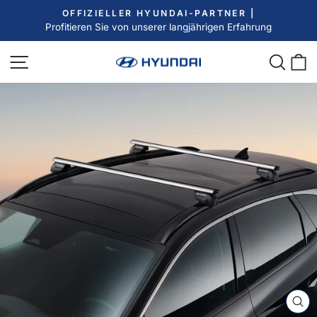
Direkt
OFFIZIELLER HYUNDAI-PARTNER |
zum
Profitieren Sie von unserer langjährigen Erfahrung
Pause
Inhalt
Diashow
Seitennavigation
Such
E
SC