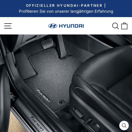
Direkt
OFFIZIELLER HYUNDAI-PARTNER |
zum
Profitieren Sie von unserer langjährigen Erfahrung
Pause
Inhalt
Diashow
Seitennavigation
Such
E
SC