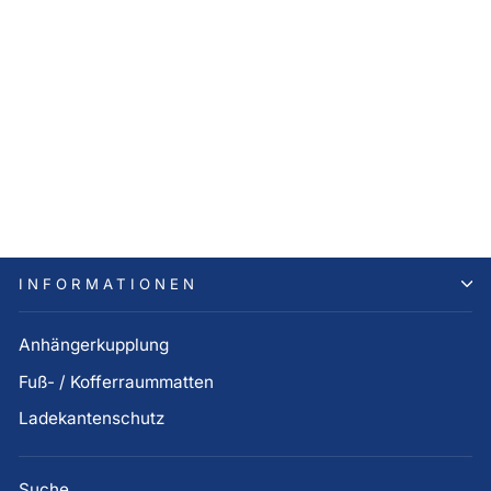
Hyundai TUCSON NX4
Plug-In Hybrid N-Line
Fußmatten Velours (ab Bj.
11.2020)
79,00 €
INFORMATIONEN
Anhängerkupplung
Fuß- / Kofferraummatten
Ladekantenschutz
Suche