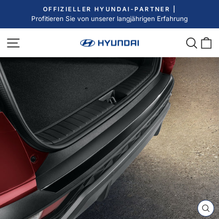
Direkt
OFFIZIELLER HYUNDAI-PARTNER |
zum
Profitieren Sie von unserer langjährigen Erfahrung
Pause
Inhalt
Diashow
Seitennavigation
Such
E
SC